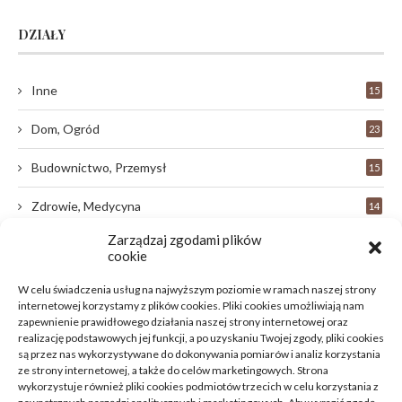
DZIAŁY
Inne
15
Dom, Ogród
23
Budownictwo, Przemysł
15
Zdrowie, Medycyna
14
Zarządzaj zgodami plików
Edukacja, Rozrywka
33
cookie
Motoryzacja, Transport
9
W celu świadczenia usług na najwyższym poziomie w ramach naszej strony
internetowej korzystamy z plików cookies. Pliki cookies umożliwiają nam
Technologie
zapewnienie prawidłowego działania naszej strony internetowej oraz
18
realizację podstawowych jej funkcji, a po uzyskaniu Twojej zgody, pliki cookies
są przez nas wykorzystywane do dokonywania pomiarów i analiz korzystania
Uroda, Moda
9
ze strony internetowej, a także do celów marketingowych. Strona
wykorzystuje również pliki cookies podmiotów trzecich w celu korzystania z
Turystyka, Aktywność
7