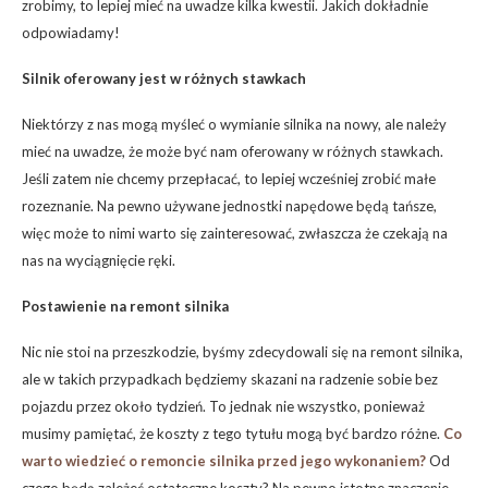
zrobimy, to lepiej mieć na uwadze kilka kwestii. Jakich dokładnie
odpowiadamy!
Silnik oferowany jest w różnych stawkach
Niektórzy z nas mogą myśleć o wymianie silnika na nowy, ale należy
mieć na uwadze, że może być nam oferowany w różnych stawkach.
Jeśli zatem nie chcemy przepłacać, to lepiej wcześniej zrobić małe
rozeznanie. Na pewno używane jednostki napędowe będą tańsze,
więc może to nimi warto się zainteresować, zwłaszcza że czekają na
nas na wyciągnięcie ręki.
Postawienie na remont silnika
Nic nie stoi na przeszkodzie, byśmy zdecydowali się na remont silnika,
ale w takich przypadkach będziemy skazani na radzenie sobie bez
pojazdu przez około tydzień. To jednak nie wszystko, ponieważ
musimy pamiętać, że koszty z tego tytułu mogą być bardzo różne.
Co
warto wiedzieć o remoncie silnika przed jego wykonaniem?
Od
czego będą zależeć ostateczne koszty? Na pewno istotne znaczenie