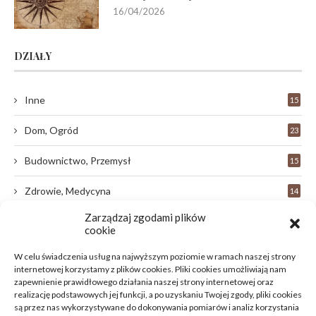
16/04/2026
DZIAŁY
Inne
15
Dom, Ogród
23
Budownictwo, Przemysł
15
Zdrowie, Medycyna
14
Zarządzaj zgodami plików
Edukacja, Rozrywka
33
cookie
Motoryzacja, Transport
9
W celu świadczenia usług na najwyższym poziomie w ramach naszej strony
internetowej korzystamy z plików cookies. Pliki cookies umożliwiają nam
Technologie
zapewnienie prawidłowego działania naszej strony internetowej oraz
18
realizację podstawowych jej funkcji, a po uzyskaniu Twojej zgody, pliki cookies
są przez nas wykorzystywane do dokonywania pomiarów i analiz korzystania
Uroda, Moda
9