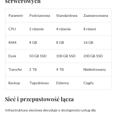
serwerowych
Parametr
Podstawowa
Standardowa
Zaawansowana
CPU
2 rdzenie
4 rdzenie
8 rdzeni
RAM
4 GB
8 GB
16 GB
Dysk
50 GB SSD
100 GB SSD
200 GB SSD
Transfer
2 TB
4 TB
Nielimitowany
Backup
Tygodniowy
Dzienny
Ciągły
Sieć i przepustowość łącza
Infrastruktura sieciowa decyduje o dostępności usług dla