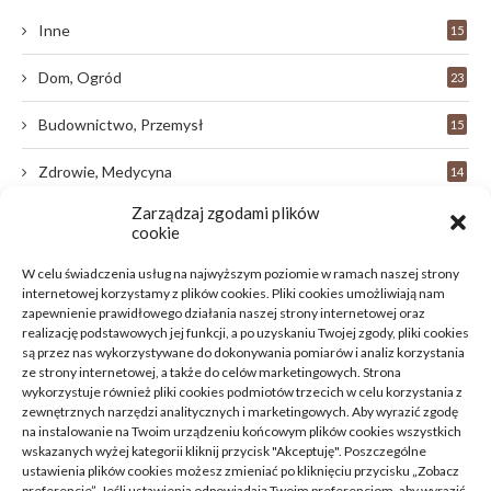
Inne
15
Dom, Ogród
23
Budownictwo, Przemysł
15
Zdrowie, Medycyna
14
Zarządzaj zgodami plików
Edukacja, Rozrywka
33
cookie
Motoryzacja, Transport
9
W celu świadczenia usług na najwyższym poziomie w ramach naszej strony
internetowej korzystamy z plików cookies. Pliki cookies umożliwiają nam
Technologie
zapewnienie prawidłowego działania naszej strony internetowej oraz
18
realizację podstawowych jej funkcji, a po uzyskaniu Twojej zgody, pliki cookies
są przez nas wykorzystywane do dokonywania pomiarów i analiz korzystania
Uroda, Moda
9
ze strony internetowej, a także do celów marketingowych. Strona
wykorzystuje również pliki cookies podmiotów trzecich w celu korzystania z
Turystyka, Aktywność
7
zewnętrznych narzędzi analitycznych i marketingowych. Aby wyrazić zgodę
na instalowanie na Twoim urządzeniu końcowym plików cookies wszystkich
wskazanych wyżej kategorii kliknij przycisk "Akceptuję". Poszczególne
Moda, Lifestyle
9
ustawienia plików cookies możesz zmieniać po kliknięciu przycisku „Zobacz
preferencje”. Jeśli ustawienia odpowiadają Twoim preferencjom, aby wyrazić