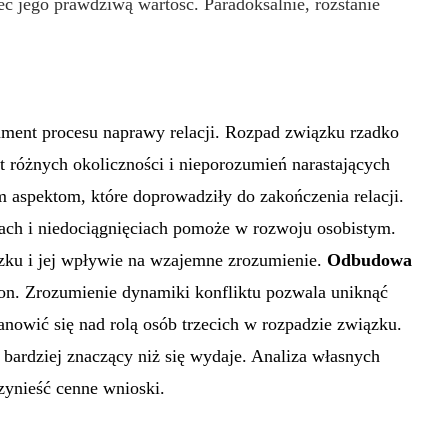
ć jego prawdziwą wartość. Paradoksalnie, rozstanie
ment procesu naprawy relacji. Rozpad związku rzadko
t różnych okoliczności i nieporozumień narastających
m aspektom, które doprowadziły do zakończenia relacji.
ch i niedociągnięciach pomoże w rozwoju osobistym.
zku i jej wpływie na wzajemne zrozumienie.
Odbudowa
on. Zrozumienie dynamiki konfliktu pozwala uniknąć
anowić się nad rolą osób trzecich w rozpadzie związku.
ardziej znaczący niż się wydaje. Analiza własnych
ynieść cenne wnioski.